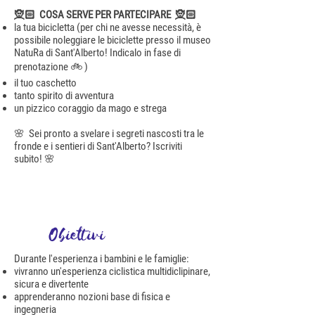
🧝🏻 COSA SERVE PER PARTECIPARE 🧝🏻
la tua bicicletta (per chi ne avesse necessità, è
possibile noleggiare le biciclette presso il museo
NatuRa di Sant'Alberto! Indicalo in fase di
prenotazione 🚲 )
il tuo caschetto
tanto spirito di avventura
un pizzico coraggio da mago e strega
🌸 Sei pronto a svelare i segreti nascosti tra le
fronde e i sentieri di Sant'Alberto? Iscriviti
subito! 🌸
Obiettivi
Durante l'esperienza i bambini e le famiglie:
vivranno un'esperienza ciclistica multidiclipinare,
sicura e divertente
apprenderanno nozioni base di fisica e
ingegneria