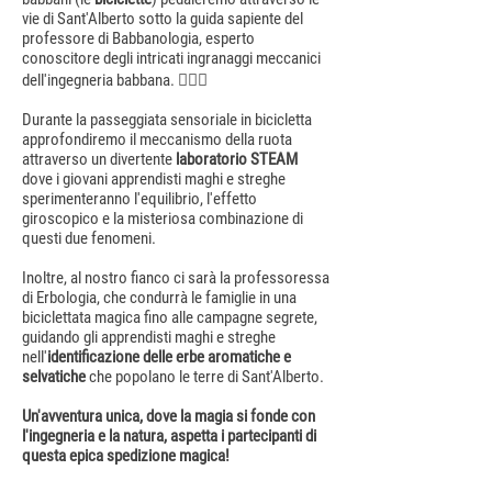
vie di Sant'Alberto sotto la guida sapiente del
professore di Babbanologia, esperto
conoscitore degli intricati ingranaggi meccanici
dell'ingegneria babbana. 🧙🏻‍♂️
Durante la passeggiata sensoriale in bicicletta
approfondiremo il meccanismo della ruota
attraverso un divertente
laboratorio STEAM
dove i giovani apprendisti maghi e streghe
sperimenteranno l'equilibrio, l'effetto
giroscopico e la misteriosa combinazione di
questi due fenomeni.
Inoltre, al nostro fianco ci sarà la professoressa
di Erbologia, che condurrà le famiglie in una
biciclettata magica fino alle campagne segrete,
guidando gli apprendisti maghi e streghe
nell'
identificazione delle erbe aromatiche e
selvatiche
che popolano le terre di Sant'Alberto.
Un'avventura unica, dove la magia si fonde con
l'ingegneria e la natura, aspetta i partecipanti di
questa epica spedizione magica!