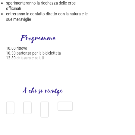
sperimenteranno la ricchezza delle erbe
officinali
entreranno in contatto diretto con la natura e le
sue meraviglie
Programma
10.00 ritrovo
10.30 partenza per la biciclettata
12.30 chiusura e saluti
A chi si rivolge
FAMIGLIE
3-5 ANNI
6-9 ANNI
10-12 ANNI