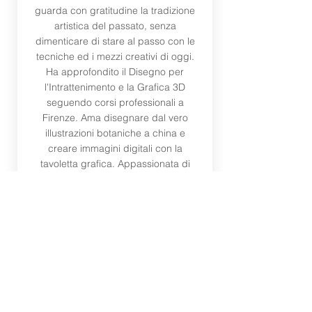
guarda con gratitudine la tradizione
artistica del passato, senza
dimenticare di stare al passo con le
tecniche ed i mezzi creativi di oggi.
Ha approfondito il Disegno per
l'Intrattenimento e la Grafica 3D
seguendo corsi professionali a
Firenze. Ama disegnare dal vero
illustrazioni botaniche a china e
creare immagini digitali con la
tavoletta grafica. Appassionata di
LARP (Live Action Role Play) e di
botanica. Dal 2023 porta in Kid
Lights la sua creatività collaborando
come educatrice e come progettista
di giochi di ruolo per adulti e
bambini.
Potrebbe interessarti anche