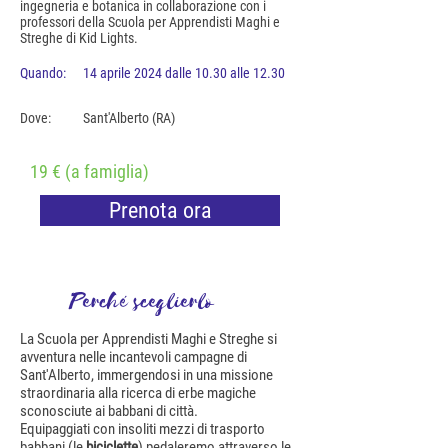
ingegneria e botanica in collaborazione con i
professori della Scuola per Apprendisti Maghi e
Streghe di Kid Lights.
Quando:
14 aprile 2024 dalle 10.30 alle 12.30
Dove:
Sant'Alberto (RA)
19 € (a famiglia)
Prenota ora
Perché sceglierlo
La Scuola per Apprendisti Maghi e Streghe si
avventura nelle incantevoli campagne di
Sant'Alberto, immergendosi in una missione
straordinaria alla ricerca di erbe magiche
sconosciute ai babbani di città.
Equipaggiati con insoliti mezzi di trasporto
babbani (le
biciclette
) pedaleremo attraverso le