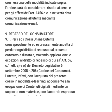
con nessuna delle modalità indicate sopra,
l’ordine sarà da considerarsi risolto ai sensi e
per gli effetti dell’art. 1456 c.c. e ne verrà̀ data
comunicazione all’utente mediante
comunicazione e-mail.
9. RECESSO DEL CONSUMATORE
9.1. Per i soli Corsi Online L’utente
consapevolmente ed espressamente accetta di
perdere ogni diritto di recesso dal presente
contratto a distanza, trovando applicazione le
eccezioni al diritto di recesso di cui all’ Art. 59,
c.1 lett. a) e o) del Decreto Legislativo 6
settembre 2005 n.206 (Codice del Consumo).
L’utente, infatti, con l’acquisto del presente
corso in modalità e-learning, acconsente alla
erogazione di Contenuti digitali mediante un
supporto non materiale, con l’accordo espresso
e con l’accettazione del fatto che tale
circostanza preclude ogni diritto di recesso.
Inoltre, L’utente accetta di perdere il proprio