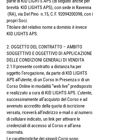
parte di KID LIGHTS APS (di seguito anche per
brevità KID LIGHTS APS), con sede in Ravenna
(RA), via Del Pino n.15, C.F.
92094200398
, con i
propri Soci.
Titolare del relativo nome a dominio è invece
KID LIGHTS APS.
2. OGGETTO DEL CONTRATTO – AMBITO
SOGGETTIVO E OGGETTIVO DI APPLICAZIONE
DELLE CONDIZIONI GENERALI DI VENDITA
2.1 Il presente contratto a distanza ha per
oggetto l’erogazione, da parte di KID LIGHTS
APS all’utente, di un Corso in Presenza o di un
Corso Online in modalità “web live” predisposto
e realizzato a cura di KID LIGHTS APS. L’utente,
successivamente all’acquisto del Corso e ad
avvenuto accredito della quota di iscrizione
versata, riceverà̀ all’indirizzo e-mail o al numero
di cellulare indicato, un link per attivare le
credenziali di accesso al Corso e all’area
riservata.
Le caratteristiche dei singoli Corsi sono