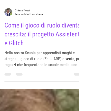
Chiara Pezzi
Tempo di lettura: 4 min
Come il gioco di ruolo diventa
crescita: il progetto Assistenti
e Glitch
Nella nostra Scuola per apprendisti maghi e
streghe il gioco di ruolo (Edu-LARP) diventa, per i
ragazzi che frequentano le scuole medie, uno
spazio estivo reale dove sperimentare
autonomia, responsabilità, relazioni e crescita
attraverso avventure condivise. Ogni ruolo,
missione e sfida narrativa diventa un'occasione
concreta per allenare competenze personali e