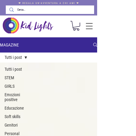
❤ REGALA UN'AVVENTURA A CHI AMI ❤
MAGAZINE
Tutti i post
Tutti i post
STEM
GIRLS
Emozioni
positive
Educazione
Soft skills
Genitori
Personal