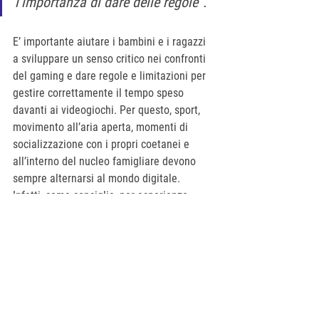
l’importanza di dare delle regole”. 
E’ importante aiutare i bambini e i ragazzi 
a sviluppare un senso critico nei confronti 
del gaming e dare regole e limitazioni per 
gestire correttamente il tempo speso 
davanti ai videogiochi. Per questo, sport, 
movimento all’aria aperta, momenti di 
socializzazione con i propri coetanei e 
all’interno del nucleo famigliare devono 
sempre alternarsi al mondo digitale
. 
Infatti, come consiglia, per esperienza, 
Federica, sarebbe preferibile far scoprire 
questo mondo ai bambini quando sono più 
“grandi”, per non rischiare che si abituino 
sin da subito a utilizzare il videogioco 
come divertimento, astenendosi da altri 
svaghi, hobby e uscite. Quindi, è sempre 
importante mantenere dei limiti, per 