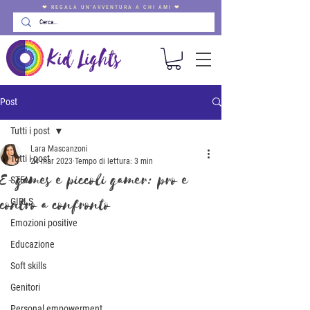
❤ REGALA UN'AVVENTURA A CHI AMI ❤
Post
Tutti i post
Lara Mascanzoni
Tutti i post
24 mar 2023
Tempo di lettura: 3 min
E-games e piccoli gamer: pro e
STEM
contro a confronto
GIRLS
Emozioni positive
Educazione
Soft skills
Genitori
Personal empowerment