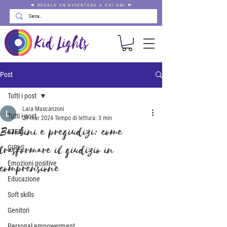
❤ REGALA UN'AVVENTURA A CHI AMI ❤
Post
Tutti i post
Lara Mascanzoni
Tutti i post
29 mar 2024
Tempo di lettura: 3 min
Bambini e pregiudizi: come
STEM
trasformare il giudizio in
GIRLS
Emozioni positive
comprensione
Educazione
Soft skills
Genitori
Personal empowerment