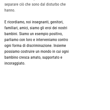
separare ciò che sono dal disturbo che 
hanno.
E ricordiamo, noi insegnanti, genitori, 
familiari, amici, siamo gli eroi dei nostri 
bambini. Siamo un esempio positivo, 
parliamo con loro e interveniamo contro 
ogni forma di discriminazione. Insieme 
possiamo costruire un mondo in cui ogni 
bambino cresca amato, supportato e 
incoraggiato.
Questo articolo è tratto dalla tesi di laurea 
"Dalla paura alla comprensione. Il 
pregiudizio nei confronti della malattia 
mentale" presentata da Lara Mascanzoni 
per il conseguimento del titolo di laurea in 