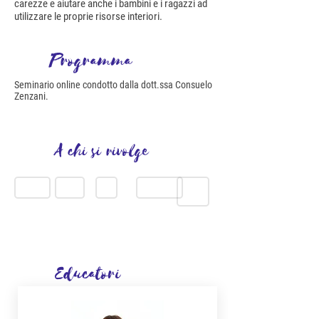
carezze e aiutare anche i bambini e i ragazzi ad
utilizzare le proprie risorse interiori.
Programma
Seminario online condotto dalla dott.ssa Consuelo
Zenzani.
A chi si rivolge
FAMIGLIE
MAMME
PAPÀ
INSEGNANTI
TEAM DI LAVORO
Educatori