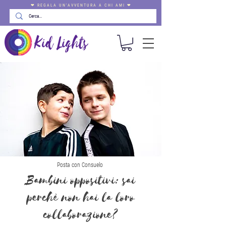
❤ REGALA UN'AVVENTURA A CHI AMI ❤
Posta con Consuelo
Bambini oppositivi: sai
perchè non hai la loro
collaborazione?