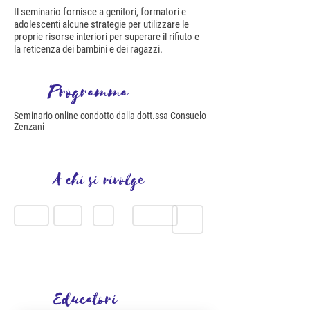
Il seminario fornisce a genitori, formatori e
adolescenti alcune strategie per utilizzare le
proprie risorse interiori per superare il rifiuto e
la reticenza dei bambini e dei ragazzi.
Programma
Seminario online condotto dalla dott.ssa Consuelo
Zenzani
A chi si rivolge
FAMIGLIE
MAMME
PAPÀ
INSEGNANTI
TEAM DI LAVORO
Educatori