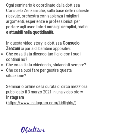
Ogni seminario è coordinato dalla dott.ssa
Consuelo Zenzani che, sulla base delle richieste
ricevute, orchestra con sapienza i migliori
argomenti, esperienze e professionisti per
portare agli ascoltatori
consigli semplici, pratici
e attuabili nella quotidianità
.
In questa video story la dott.ssa
Consuelo
Zenzani
ci parla di bambini oppositivi:
Che cosa ti sta dicendo tuo figlio con i suoi
continui no?
Che cosa ti sta chiedendo, sfidandoti sempre?
Che cosa puoi fare per gestire questa
situazione?
Seminario online della durata di circa mezz'ora
pubblicato il 3 marzo 2021 in una video story
Instagram
(
https://www.instagram.com/kidlights/
).
Obiettivi