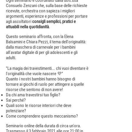
Ogni seminario è coordinato dalla dott.ssa
Consuelo Zenzani che, sulla base delle richieste
ricevute, orchestra con sapieza i migliori
argomenti, esperienze e professioni per portare
agli ascoltatori
consigli semplici, pratici e
attuabili nella quotidianità
.
Questo seminario affronta, con la Elena
Balsamini e Chiara Pezzi, il tema dell'originalità:
dalla maschera di carnevale per i bambini
all'avatar digitale di per gli adolescenti e gli
adulti.
"La magia dei travestimenti... chi vuoi diventare è
l'originalità che vuole nascere 💜"
Quanto i nostri bambini hanno bisogno di
tornare ai giochi di ruolo per attingere a quelle
risorse che sentono di non avere!
Da chi ama travestirsi tuo figlio?
Sai perché?
Quali sono le risorse interiori che deve
potenziare?
Come comprendere questo meccanismo?
Seminario online della durata di circa un'ora.
Trasmesso il 3 febbraio 2021 alle ore 21:00 in