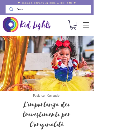
❤ REGALA UN'AVVENTURA A CHI AMI ❤
Posta con Consuelo
L'importanza dei
travestimenti per
l'originalità