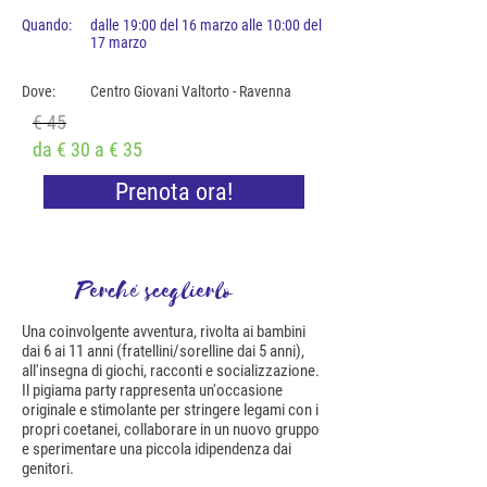
Quando:
dalle 19:00 del 16 marzo alle 10:00 del
17 marzo
Dove:
Centro Giovani Valtorto - Ravenna
€ 45
da € 30 a € 35
Prenota ora!
Perché sceglierlo
Una coinvolgente avventura, rivolta ai bambini
dai 6 ai 11 anni (fratellini/sorelline dai 5 anni),
all'insegna di giochi, racconti e socializzazione.
Il pigiama party rappresenta un'occasione
originale e stimolante per stringere legami con i
propri coetanei, collaborare in un nuovo gruppo
e sperimentare una piccola idipendenza dai
genitori.