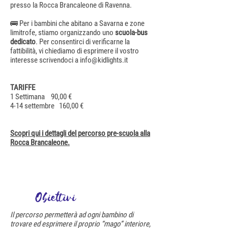
presso la Rocca Brancaleone di Ravenna.
🚌 Per i bambini che abitano a Savarna e zone
limitrofe, stiamo organizzando uno
scuola-bus
dedicato
. Per consentirci di verificarne la
fattibilità, vi chiediamo di esprimere il vostro
interesse scrivendoci a
info@kidlights.it
TARIFFE
1 Settimana 90,00 €
4-14 settembre 160,00 €
Scopri qui i dettagli del percorso pre-scuola alla
Rocca Brancaleone.
Obiettivi
Il percorso permetterà ad ogni bambino di
trovare ed esprimere il proprio “mago” interiore,