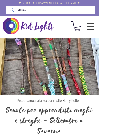
❤ REGALA UN'AVVENTURA A CHI AMI ❤
Prepariamoci alla scuola in stile Harry Potter!
Scuola per apprendisti maghi
e streghe - Settembre a
Savarna