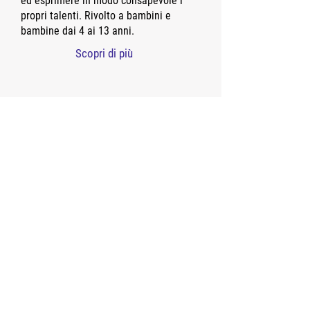
ed esprimere in modo consapevole i
propri talenti. Rivolto a bambini e
bambine dai 4 ai 13 anni.
Scopri di più
Auronzo di Cadore (BL) - Dolomiti
Magic Summer Camp Dolomiti ad