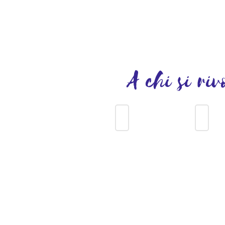
A chi si riv
10-12 ANNI
13-15 ANNI