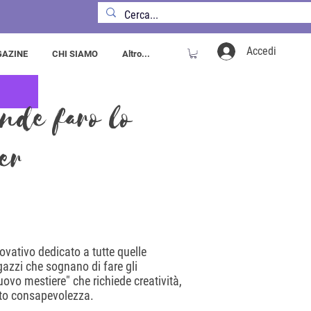
Accedi
AZINE
CHI SIAMO
Altro...
nde farò lo
er
ovativo dedicato a tutte quelle
gazzi che sognano di fare gli
ovo mestiere" che richiede creatività,
utto consapevolezza.