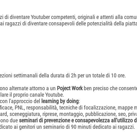
zi di diventare Youtuber competenti, originali e attenti alla com
 ai ragazzi di diventare consapevoli delle potenzialità della piatt
lezioni settimanali della durata di 2h per un totale di 10 ore.
 sono alternate attorno a un
Poject Work
ben preciso che consent
olare il proprio canale Youtube.
 con l'approccio del
learning by doing
:
icace, PNL, responsabilità, tecniche di focalizzazione, mappe m
ard, sceneggiatura, riprese, montaggio, pubblicazione, seo, priv
ngono due
seminari di prevenzione e consapevolezza all'utilizzo d
icato ai genitori un seminario di 90 minuti dedicato ai ragazzi.