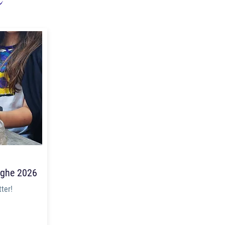
e
eghe 2026
ter!