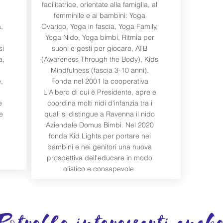
facilitatrice, orientate alla famiglia, al
femminile e ai bambini: Yoga
,
Ovarico, Yoga in fascia, Yoga Family,
Yoga Nido, Yoga bimbi, Ritmia per
si
suoni e gesti per giocare, ATB
a,
(Awareness Through the Body), Kids
Mindfulness (fascia 3-10 anni).
e,
Fonda nel 2001 la cooperativa
L'Albero di cui è Presidente, apre e
e
coordina molti nidi d'infanzia tra i
e
quali si distingue a Ravenna il nido
Aziendale Domus Bimbi. Nel 2020
fonda Kid Lights per portare nei
bambini e nei genitori una nuova
prospettiva dell'educare in modo
olistico e consapevole.