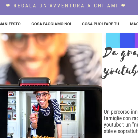
❤ REGALA UN'AVVENTURA A CHI AMI ❤
MANIFESTO
COSA FACCIAMO NOI
COSA PUOI FARE TU
MAG
Da gra
youtub
Un percorso inn
famiglie con ra
youtuber: un "nu
stile e sopratt