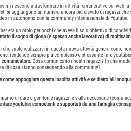
simi riescono a trasformare in attività remunerative sul web la 
esti si aggiungono un numero ancora più elevato di ragazzi che
deo in autonomia con la community internazionale di Youtube.
ber era un ruolo per pochi che aveva il solo obiettivo di condivi
entato il sogno di gloria (e spesso anche lavorativo) di moltissim
zi che vuole realizzarsi in questa nuova attività genera come 
ione, rendendo sempre più complesso e stressante fare youtuber
n comunicatore
. Cosa comunicano i nostri ragazzi? In che mod
zza di cosa stanno consegnando alla community?
 e come appoggiare questa insolita attività e se dietro all'innoqu
iamo di dare a genitori e ragazzi le skills necessarie (comunica
entare youtuber competenti e supportati da una famiglia consape