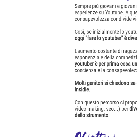
Sempre più giovani e giovanis
esperienze su Youtube. A qu
consapevolezza condivide vi
Così, se inizialmente lo youtu
oggi "fare lo youtuber" è div
L'aumento costante di ragaz
esponenziale della competiz
youtuber è per prima cosa u
coscienza e la consapevole
Molti genitori si chiedono se
insidie
.
Con questo percorso ci propon
video making, seo...) per
div
dello strumento
.