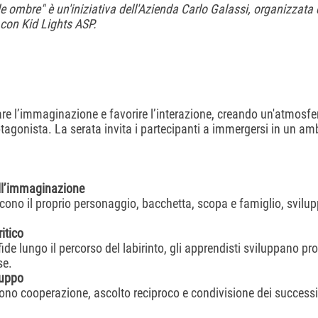
lle ombre" è un'iniziativa dell'Azienda Carlo Galassi, organizzata d
 con Kid Lights ASP.
are l’immaginazione e favorire l’interazione, creando un'atmosfe
agonista. La serata invita i partecipanti a immergersi in un amb
ell’immaginazione
scono il proprio personaggio, bacchetta, scopa e famiglio, svil
itico
ide lungo il percorso del labirinto, gli apprendisti sviluppano pr
se.
ruppo
cono cooperazione, ascolto reciproco e condivisione dei successi