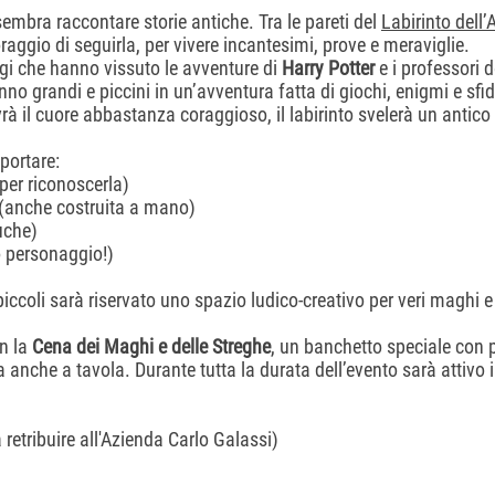
sembra raccontare storie antiche. Tra le pareti del
Labirinto dell
raggio di seguirla, per vivere incantesimi, prove e meraviglie.
gi che hanno vissuto le avventure di
Harry Potter
e i professori 
nno grandi e piccini in un’avventura fatta di giochi, enigmi e sfi
vrà il cuore abbastanza coraggioso, il labirinto svelerà un antico
portare:
 per riconoscerla)
 (anche costruita a mano)
luche)
o personaggio!)
piccoli sarà riservato uno spazio ludico‑creativo per veri maghi e
on la
Cena dei Maghi e delle Streghe
, un banchetto speciale con pi
anche a tavola. Durante tutta la durata dell’evento sarà attivo il
a retribuire all'Azienda Carlo Galassi)