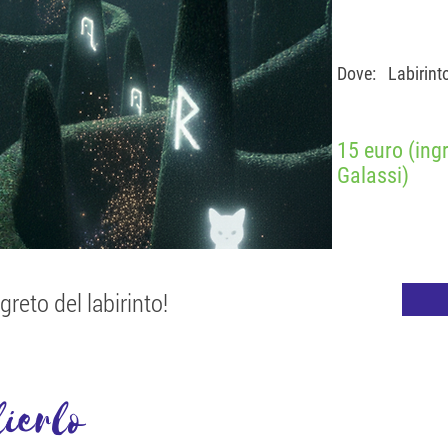
Dove:
Labirint
15 euro (ingr
Galassi)
greto del labirinto!
ierlo