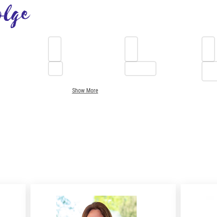
olge
10-12 ANNI
13-15 ANNI
16-18 ANNI
PAPÀ
INSEGNANTI
TEAM DI LA
Show More