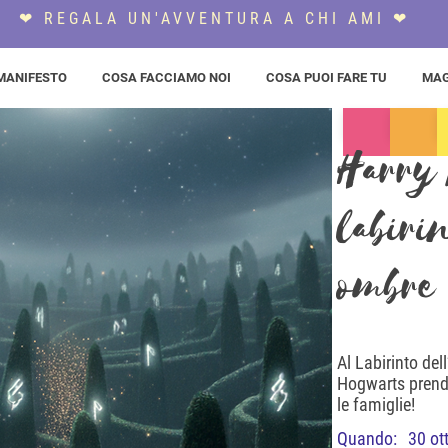
❤ REGALA UN'AVVENTURA A CHI AMI ❤
MANIFESTO
COSA FACCIAMO NOI
COSA PUOI FARE TU
MAG
Harry 
labiri
ombre
Al Labirinto del
Hogwarts prende 
le famiglie!
Quando:
30 ot