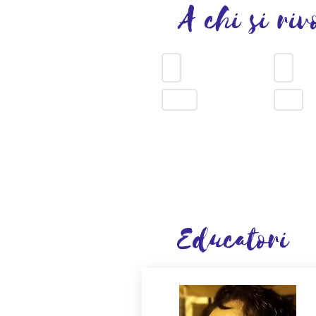
A chi si riv
3-5 ANNI
6-9 ANNI
FAMIGLIE
MAMME
Educatori