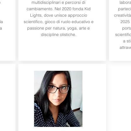
e
multidisciplinari e percorsi di
labora
cambiamento. Nel 2020 fonda Kid
parteci
Lights, dove unisce approccio
creativit
la
scientifico, gioco di ruolo educativo e
2025 
da
passione per natura, yoga, arte e
port
discipline olistiche.
scientif
a st
attra