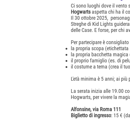
Ci sono luoghi dove il vento 
Hogwarts
aspetta chi ha il co
Il 30 ottobre 2025, personag
Streghe di Kid Lights guidera
delle Case. E forse, per chi a
Per partecipare è consigliato 
la propria scopa (etichettata
la propria bacchetta magica
il proprio famiglio (es. di pe
il costume a tema (crea il tu
L'età minima è 5 anni; ai più 
La serata inizia alle 19.00 c
Hogwarts, per vivere la magia 
Alfonsine, via Roma 111
Biglietto di ingresso
: 15 € (d