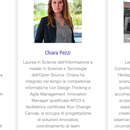
Chiara Pezzi
Laurea in Scienze dell’Informazione e
La
master in Scienze e Tecnologie
Conserva
ha
dell’Open Source, Chiara ha
Herita
integrato nel tempo le competenze
scien
informatiche con Design Thinking e
quoti
in
Agile Management. Innovation
accompa
Manager qualificata APCO e
scope
facilitatrice certificata Your Change
esper
Canvas, si occupa di progettazione
creati
di soluzioni innovative,
osservare
di
coordinamento di team
circond