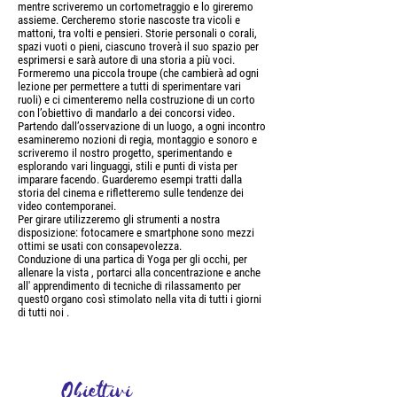
mentre scriveremo un cortometraggio e lo gireremo
assieme. Cercheremo storie nascoste tra vicoli e
mattoni, tra volti e pensieri. Storie personali o corali,
spazi vuoti o pieni, ciascuno troverà il suo spazio per
esprimersi e sarà autore di una storia a più voci.
Formeremo una piccola troupe (che cambierà ad ogni
lezione per permettere a tutti di sperimentare vari
ruoli) e ci cimenteremo nella costruzione di un corto
con l’obiettivo di mandarlo a dei concorsi video.
Partendo dall’osservazione di un luogo, a ogni incontro
esamineremo nozioni di regia, montaggio e sonoro e
scriveremo il nostro progetto, sperimentando e
esplorando vari linguaggi, stili e punti di vista per
imparare facendo. Guarderemo esempi tratti dalla
storia del cinema e riﬂetteremo sulle tendenze dei
video contemporanei.
Per girare utilizzeremo gli strumenti a nostra
disposizione: fotocamere e smartphone sono mezzi
ottimi se usati con consapevolezza.
Conduzione di una partica di Yoga per gli occhi, per
allenare la vista , portarci alla concentrazione e anche
all' apprendimento di tecniche di rilassamento per
quest0 organo così stimolato nella vita di tutti i giorni
di tutti noi .
Obiettivi