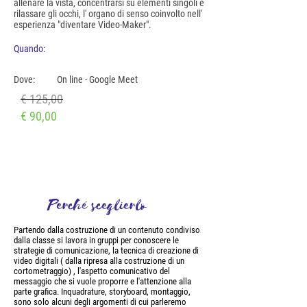
allenare la vista, concentrarsi su elementi singoli e
rilassare gli occhi, l' organo di senso coinvolto nell'
esperienza "diventare Video-Maker".
Quando:
Dove:
On line - Google Meet
€ 125,00
€ 90,00
Perché sceglierlo
Partendo dalla costruzione di un contenuto condiviso
dalla classe si lavora in gruppi per conoscere le
strategie di comunicazione, la tecnica di creazione di
video digitali ( dalla ripresa alla costruzione di un
cortometraggio) , l'aspetto comunicativo del
messaggio che si vuole proporre e l'attenzione alla
parte grafica. Inquadrature, storyboard, montaggio,
sono solo alcuni degli argomenti di cui parleremo