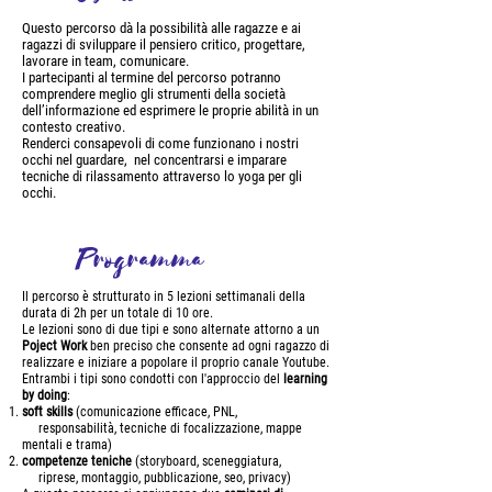
Questo percorso dà la possibilità alle ragazze e ai
ragazzi di sviluppare il pensiero critico, progettare,
lavorare in team, comunicare.
I partecipanti al termine del percorso potranno
comprendere meglio gli strumenti della società
dell’informazione ed esprimere le proprie abilità in un
contesto creativo.
Renderci consapevoli di come funzionano i nostri
occhi nel guardare, nel concentrarsi e imparare
tecniche di rilassamento attraverso lo yoga per gli
occhi.
Programma
Il percorso è strutturato in 5 lezioni settimanali della
durata di 2h per un totale di 10 ore.
Le lezioni sono di due tipi e sono alternate attorno a un
Poject Work
ben preciso che consente ad ogni ragazzo di
realizzare e iniziare a popolare il proprio canale Youtube.
Entrambi i tipi sono condotti con l'approccio del
learning
by doing
:
soft skills
(comunicazione efficace, PNL,
responsabilità, tecniche di focalizzazione, mappe
mentali e trama)
competenze teniche
(storyboard, sceneggiatura,
riprese, montaggio, pubblicazione, seo, privacy)