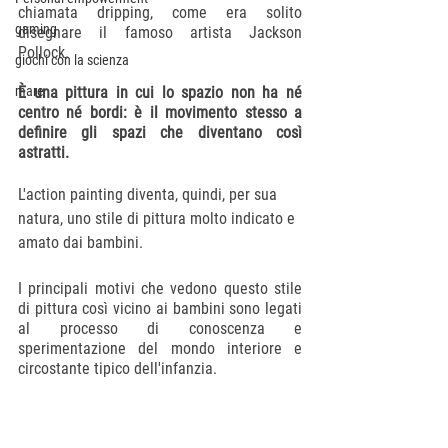
chiamata dripping, come era solito 
gaming
disegnare il famoso artista Jackson 
Pollock.
giochi con la scienza
mare
È una pittura in cui lo spazio non ha né 
centro né bordi: è il movimento stesso a 
definire gli spazi che diventano così 
astratti.
L'action painting diventa, quindi, per sua 
natura, uno stile di pittura molto indicato e 
amato dai bambini.
I principali motivi che vedono questo stile 
di pittura così vicino ai bambini sono legati 
al processo di conoscenza e 
sperimentazione del mondo interiore e 
circostante tipico dell'infanzia.