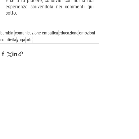
E se ti fa piacere, condividi con noi la tua 
esperienza scrivendola nei commenti qui 
sotto.
bambini
comunicazione empatica
educazione
emozioni
creatività
yoga
arte
Mostra tutti
Post recenti