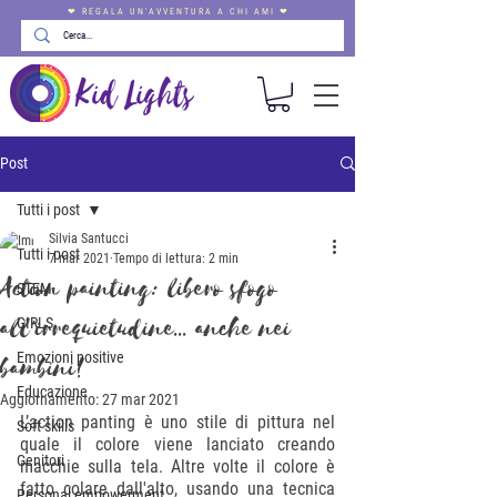
❤ REGALA UN'AVVENTURA A CHI AMI ❤
Post
Tutti i post
Silvia Santucci
Tutti i post
7 mar 2021
Tempo di lettura: 2 min
Action painting: libero sfogo
STEM
all'irrequietudine... anche nei
GIRLS
Emozioni positive
bambini!
Educazione
Aggiornamento:
27 mar 2021
L’action panting è uno stile di pittura nel 
Soft skills
quale il colore viene lanciato creando 
Genitori
macchie sulla tela. Altre volte il colore è 
fatto colare dall'alto, usando una tecnica 
Personal empowerment